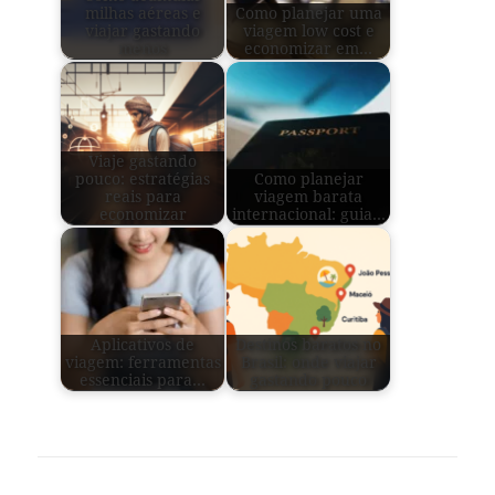
milhas aéreas e
Como planejar uma
viajar gastando
viagem low cost e
menos
economizar em…
Viaje gastando
pouco: estratégias
Como planejar
reais para
viagem barata
economizar
internacional: guia…
Aplicativos de
Destinos baratos no
viagem: ferramentas
Brasil: onde viajar
essenciais para…
gastando pouco