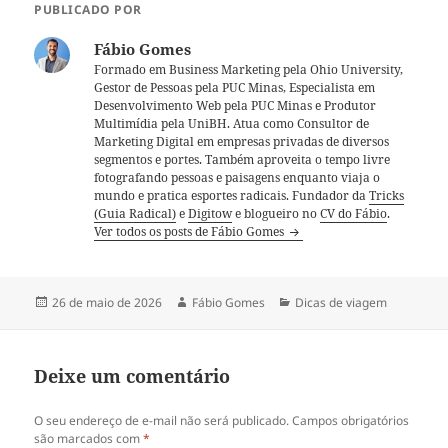
PUBLICADO POR
Fábio Gomes
Formado em Business Marketing pela Ohio University,
Gestor de Pessoas pela PUC Minas, Especialista em
Desenvolvimento Web pela PUC Minas e Produtor
Multimídia pela UniBH. Atua como Consultor de
Marketing Digital em empresas privadas de diversos
segmentos e portes. Também aproveita o tempo livre
fotografando pessoas e paisagens enquanto viaja o
mundo e pratica esportes radicais. Fundador da
Tricks
(Guia Radical)
e
Digitow
e blogueiro no
CV do Fábio
.
Ver todos os posts de Fábio Gomes
Publicado
Autor
Categorias
26 de maio de 2026
Fábio Gomes
Dicas de viagem
em
Deixe um comentário
O seu endereço de e-mail não será publicado.
Campos obrigatórios
são marcados com
*