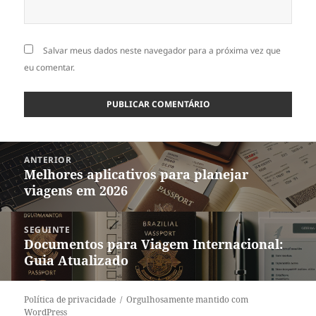
Salvar meus dados neste navegador para a próxima vez que
eu comentar.
Navegação
ANTERIOR
de
Melhores aplicativos para planejar
Post
Post
viagens em 2026
anterior:
SEGUINTE
Documentos para Viagem Internacional:
Próximo
Guia Atualizado
post:
Política de privacidade
Orgulhosamente mantido com
WordPress