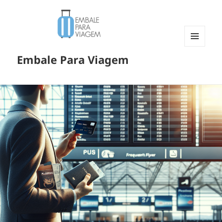
MENU
Embale Para Viagem
E
WIDGETS