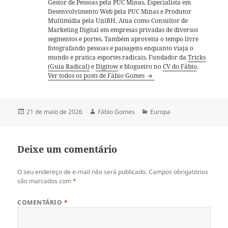
Gestor de Pessoas pela PUC Minas, Especialista em
Desenvolvimento Web pela PUC Minas e Produtor
Multimídia pela UniBH. Atua como Consultor de
Marketing Digital em empresas privadas de diversos
segmentos e portes. Também aproveita o tempo livre
fotografando pessoas e paisagens enquanto viaja o
mundo e pratica esportes radicais. Fundador da
Tricks
(Guia Radical)
e
Digitow
e blogueiro no
CV do Fábio
.
Ver todos os posts de Fábio Gomes
Publicado
Autor
Categorias
21 de maio de 2026
Fábio Gomes
Europa
em
Deixe um comentário
O seu endereço de e-mail não será publicado.
Campos obrigatórios
são marcados com
*
COMENTÁRIO
*