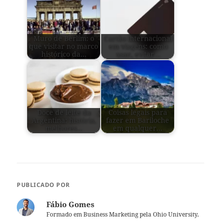
Muro de Berlim: o
Cartão internacional
que visitar no marco
em viagens: como
histórico da…
usar, evitar…
Doce de leite da
Coisas legais para
Argentina: história,
fazer em Bariloche
melhores…
em qualquer…
PUBLICADO POR
Fábio Gomes
Formado em Business Marketing pela Ohio University,