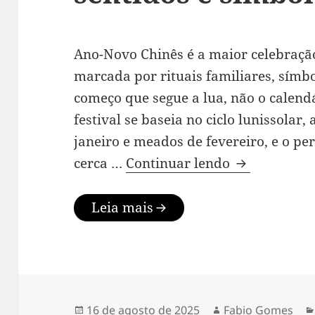
Ano-Novo Chinês é a maior celebração
marcada por rituais familiares, símb
começo que segue a lua, não o calen
festival se baseia no ciclo lunissolar,
janeiro e meados de fevereiro, e o per
Ano-Novo Chi
cerca …
Continuar lendo
Leia mais
Publicado
Autor
16 de agosto de 2025
Fabio Gomes