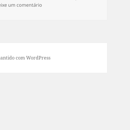
em Ano-Novo Chinês: celebração, sentid
ixe um comentário
antido com WordPress