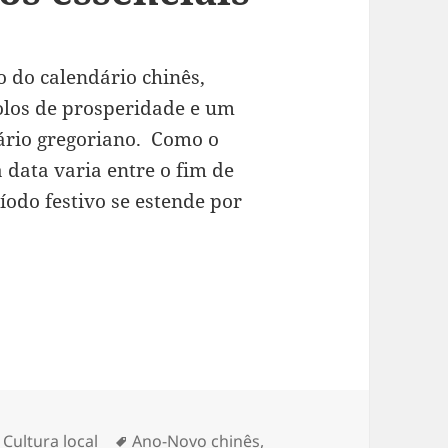
 do calendário chinês,
olos de prosperidade e um
dário gregoriano. Como o
 a data varia entre o fim de
íodo festivo se estende por
nês: celebração, sentidos e símbolos essenciais
Categorias
Tags
Cultura local
Ano-Novo chinês
,