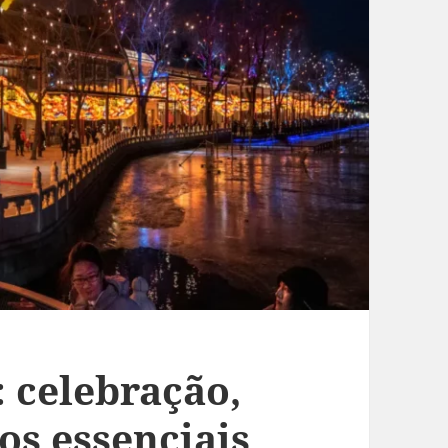
 celebração,
os essenciais