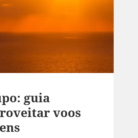
po: guia
roveitar voos
gens