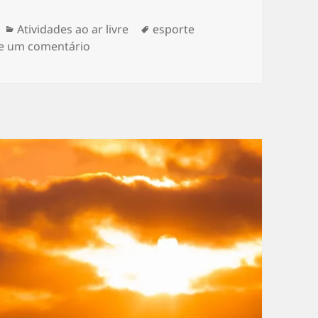
Categorias
Tags
Atividades ao ar livre
esporte
em Experimente rafting: aventura, relaxa
e um comentário