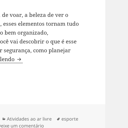
de voar, a beleza de ver o
, esses elementos tornam tudo
do bem organizado,
ocê vai descobrir o que é esse
r segurança, como planejar
Parapente em grupo: guia completo para ap
 lendo
Categorias
Tags
Atividades ao ar livre
esporte
em Parapente em grupo: guia completo
eixe um comentário