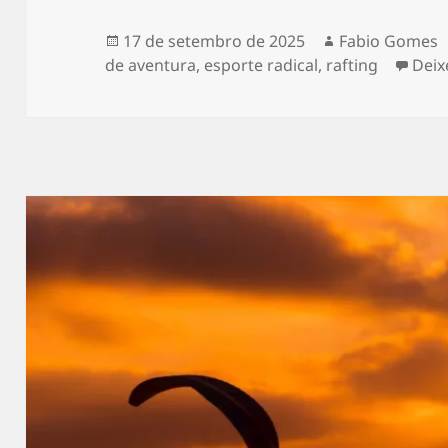
Publicado
Autor
17 de setembro de 2025
Fabio Gomes
em
de aventura
,
esporte radical
,
rafting
Deix