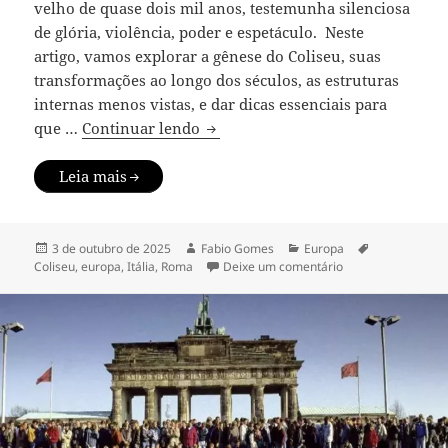
velho de quase dois mil anos, testemunha silenciosa
de glória, violência, poder e espetáculo. Neste
artigo, vamos explorar a gênese do Coliseu, suas
transformações ao longo dos séculos, as estruturas
internas menos vistas, e dar dicas essenciais para
Coliseu de Roma: tudo que você pre
que …
Continuar lendo
Leia mais
Publicado
Autor
Categorias
Tags
3 de outubro de 2025
Fabio Gomes
Europa
em
em Coliseu de Roma
Coliseu
,
europa
,
Itália
,
Roma
Deixe um comentário