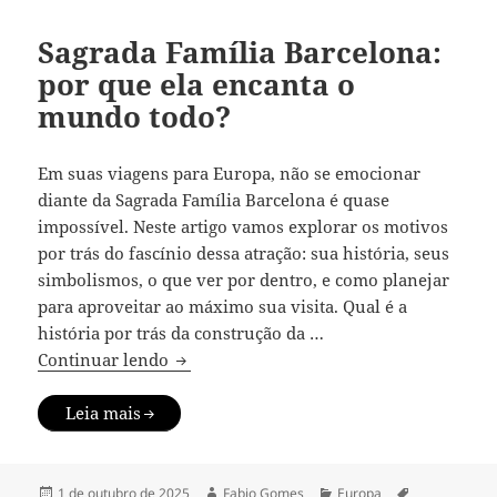
Sagrada Família Barcelona:
por que ela encanta o
mundo todo?
Em suas viagens para Europa, não se emocionar
diante da Sagrada Família Barcelona é quase
impossível. Neste artigo vamos explorar os motivos
por trás do fascínio dessa atração: sua história, seus
simbolismos, o que ver por dentro, e como planejar
para aproveitar ao máximo sua visita. Qual é a
história por trás da construção da …
Sagrada Família Barcelona: por que ela
Continuar lendo
Leia mais
Publicado
Autor
Categorias
Tags
1 de outubro de 2025
Fabio Gomes
Europa