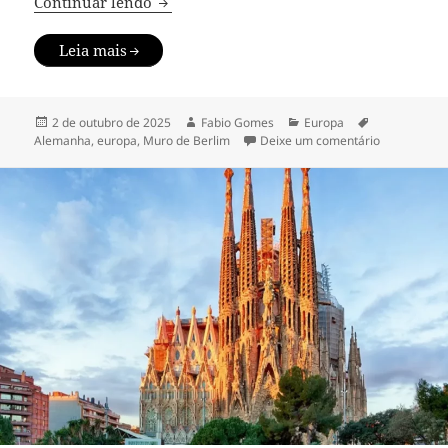
Muro de Berlim: o que visitar no marco
Continuar lendo
Leia mais
Publicado
Autor
Categorias
Tags
2 de outubro de 2025
Fabio Gomes
Europa
em
em Muro de 
Alemanha
,
europa
,
Muro de Berlim
Deixe um comentário