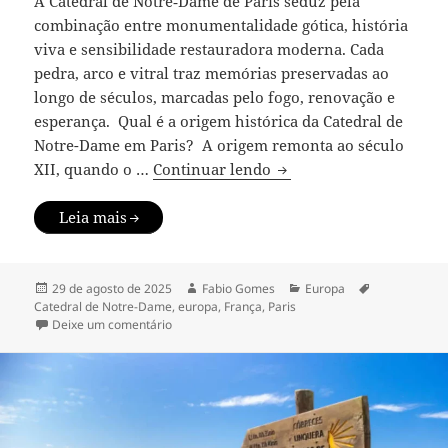
A Catedral de Notre‑Dame de Paris seduz pela
combinação entre monumentalidade gótica, história
viva e sensibilidade restauradora moderna. Cada
pedra, arco e vitral traz memórias preservadas ao
longo de séculos, marcadas pelo fogo, renovação e
esperança. Qual é a origem histórica da Catedral de
Notre-Dame em Paris? A origem remonta ao século
Guia prático da Catedra
XII, quando o …
Continuar lendo
Leia mais
Publicado
Autor
Categorias
Tags
29 de agosto de 2025
Fabio Gomes
Europa
em
Catedral de Notre-Dame
,
europa
,
França
,
Paris
em Guia prático da Catedral de Notre‑Dame
Deixe um comentário