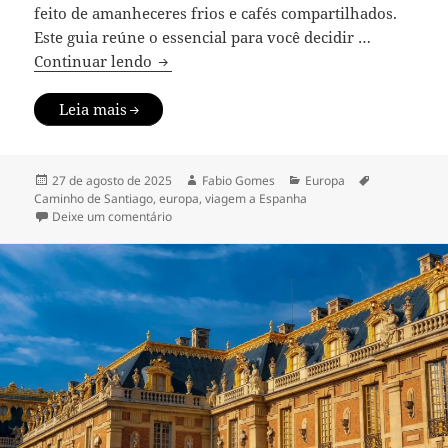
feito de amanheceres frios e cafés compartilhados.
Este guia reúne o essencial para você decidir …
Viagem no Caminho de Santiago: tudo o 
Continuar lendo
Leia mais
Publicado
Autor
Categorias
Tags
27 de agosto de 2025
Fabio Gomes
Europa
em
Caminho de Santiago
,
europa
,
viagem a Espanha
em Viagem no Caminho de Santiago: tudo o que v
Deixe um comentário