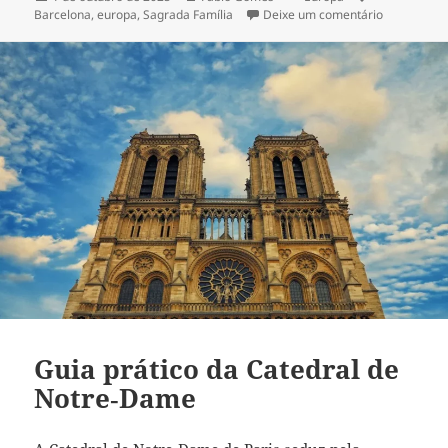
em
em Sagrada 
Barcelona
,
europa
,
Sagrada Família
Deixe um comentário
Guia prático da Catedral de
Notre‑Dame