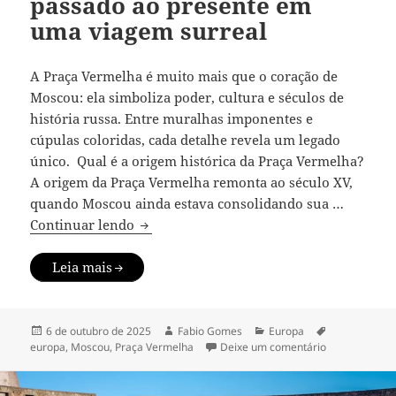
passado ao presente em
uma viagem surreal
A Praça Vermelha é muito mais que o coração de
Moscou: ela simboliza poder, cultura e séculos de
história russa. Entre muralhas imponentes e
cúpulas coloridas, cada detalhe revela um legado
único. Qual é a origem histórica da Praça Vermelha?
A origem da Praça Vermelha remonta ao século XV,
quando Moscou ainda estava consolidando sua …
Explorando a Praça Vermelha em Moscou
Continuar lendo
Leia mais
Publicado
Autor
Categorias
Tags
6 de outubro de 2025
Fabio Gomes
Europa
em
em Explorand
europa
,
Moscou
,
Praça Vermelha
Deixe um comentário