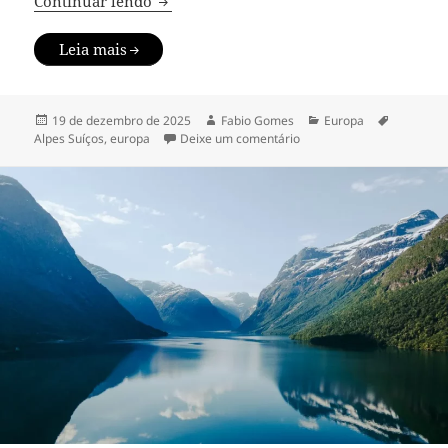
Continuar lendo
Leia mais
Publicado
Autor
Categorias
Tags
19 de dezembro de 2025
Fabio Gomes
Europa
em
em Alpes Suíços: os melho
Alpes Suíços
,
europa
Deixe um comentário