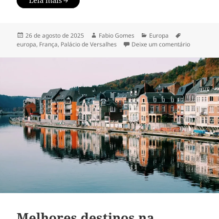
Leia mais
Publicado
Autor
Categorias
Tags
26 de agosto de 2025
Fabio Gomes
Europa
em
em Guia co
europa
,
França
,
Palácio de Versalhes
Deixe um comentário
Melhores destinos na