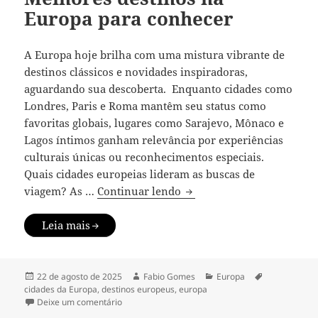
Europa para conhecer
A Europa hoje brilha com uma mistura vibrante de
destinos clássicos e novidades inspiradoras,
aguardando sua descoberta. Enquanto cidades como
Londres, Paris e Roma mantêm seu status como
favoritas globais, lugares como Sarajevo, Mônaco e
Lagos íntimos ganham relevância por experiências
culturais únicas ou reconhecimentos especiais.
Quais cidades europeias lideram as buscas de
Melhores destinos na Eur
viagem? As …
Continuar lendo
Leia mais
Publicado
Autor
Categorias
Tags
22 de agosto de 2025
Fabio Gomes
Europa
em
cidades da Europa
,
destinos europeus
,
europa
em Melhores destinos na Europa para conhecer
Deixe um comentário