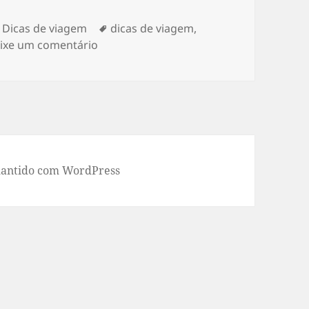
Categorias
Tags
Dicas de viagem
dicas de viagem
,
em Guia de dicas de Viagem 2026: planej
ixe um comentário
antido com WordPress