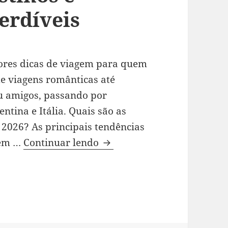
erdíveis
hores dicas de viagem para quem
e viagens românticas até
ou amigos, passando por
ntina e Itália. Quais são as
 2026? As principais tendências
Guia de dicas de Viagem 20
vem …
Continuar lendo