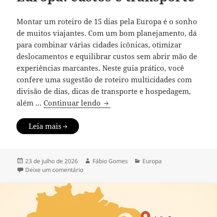
Montar um roteiro de 15 dias pela Europa é o sonho
de muitos viajantes. Com um bom planejamento, dá
para combinar várias cidades icônicas, otimizar
deslocamentos e equilibrar custos sem abrir mão de
experiências marcantes. Neste guia prático, você
confere uma sugestão de roteiro multicidades com
divisão de dias, dicas de transporte e hospedagem,
Roteiro de 15 dias na Europa: cus
além …
Continuar lendo
Leia mais
Publicado
Autor
Categorias
23 de julho de 2026
Fábio Gomes
Europa
em
em Roteiro de 15 dias na Europa: custos e transp
Deixe um comentário