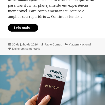
para transformar planejamento em experiência
memorável. Para complementar seu roteiro e
Melhores trilha
ampliar seu repertório …
Continuar lendo
Leia mais
Publicado
Autor
Categorias
30 de julho de 2026
Fábio Gomes
Viagem Nacional
em
em Melhores trilhas do Brasil: guia por região e n
Deixe um comentário