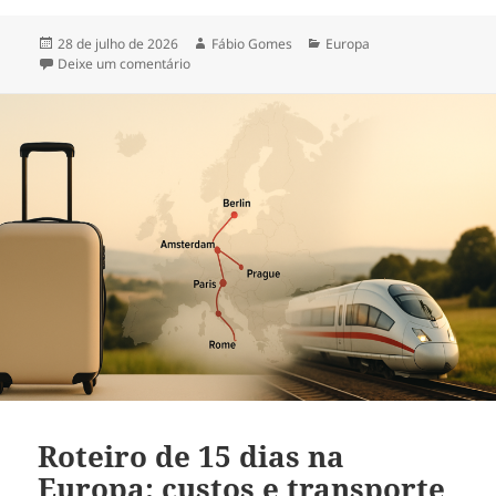
Publicado
Autor
Categorias
28 de julho de 2026
Fábio Gomes
Europa
em
em Seguro viagem na Europa: é obrigatório? Reg
Deixe um comentário
Roteiro de 15 dias na
Europa: custos e transporte