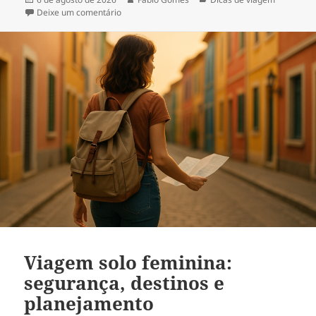
em
em Dicas de fotografia de viagem no celular: gui
Deixe um comentário
Viagem solo feminina:
segurança, destinos e
planejamento