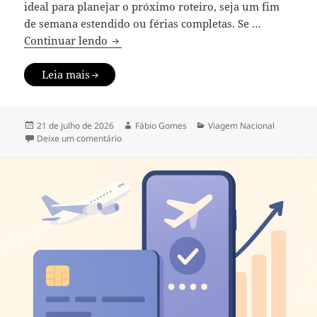
ideal para planejar o próximo roteiro, seja um fim
de semana estendido ou férias completas. Se …
Destinos baratos no Brasil: onde viajar 
Continuar lendo
Leia mais
Publicado
Autor
Categorias
21 de julho de 2026
Fábio Gomes
Viagem Nacional
em
em Destinos baratos no Brasil: onde viajar gasta
Deixe um comentário