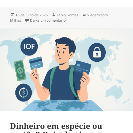
Publicado
Autor
Categorias
16 de julho de 2026
Fábio Gomes
Viagem com
em
em Como acumular milhas aéreas e viaj
Milhas
Deixe um comentário
Dinheiro em espécie ou