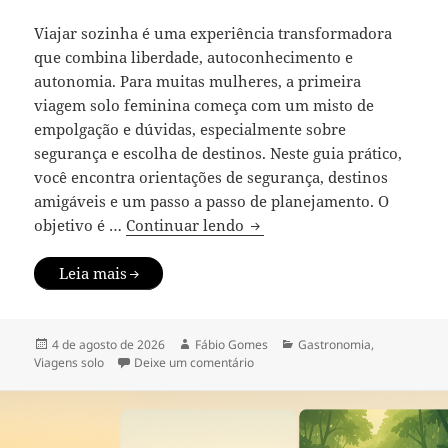
Viajar sozinha é uma experiência transformadora
que combina liberdade, autoconhecimento e
autonomia. Para muitas mulheres, a primeira
viagem solo feminina começa com um misto de
empolgação e dúvidas, especialmente sobre
segurança e escolha de destinos. Neste guia prático,
você encontra orientações de segurança, destinos
amigáveis e um passo a passo de planejamento. O
Viagem solo feminina: segu
objetivo é …
Continuar lendo
Leia mais
Publicado
Autor
Categorias
4 de agosto de 2026
Fábio Gomes
Gastronomia
,
em
em Viagem solo feminina: seguran
Viagens solo
Deixe um comentário