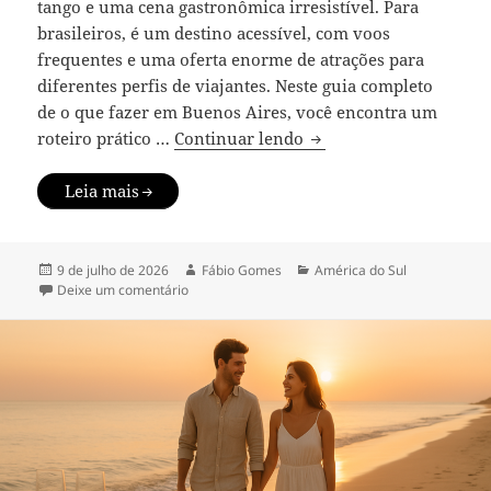
tango e uma cena gastronômica irresistível. Para
brasileiros, é um destino acessível, com voos
frequentes e uma oferta enorme de atrações para
diferentes perfis de viajantes. Neste guia completo
de o que fazer em Buenos Aires, você encontra um
O que fazer em Buenos A
roteiro prático …
Continuar lendo
Leia mais
Publicado
Autor
Categorias
9 de julho de 2026
Fábio Gomes
América do Sul
em
em O que fazer em Buenos Aires: roteiro, bairros 
Deixe um comentário