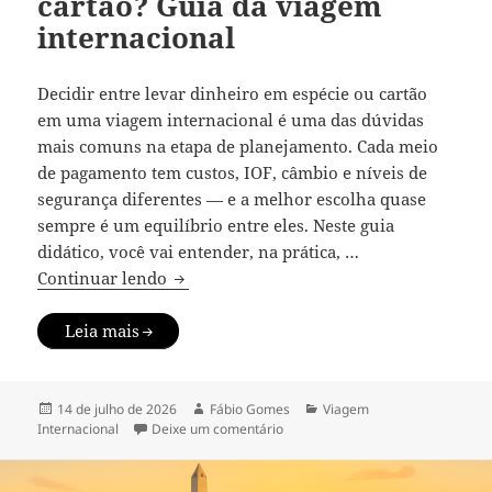
cartão? Guia da viagem
internacional
Decidir entre levar dinheiro em espécie ou cartão
em uma viagem internacional é uma das dúvidas
mais comuns na etapa de planejamento. Cada meio
de pagamento tem custos, IOF, câmbio e níveis de
segurança diferentes — e a melhor escolha quase
sempre é um equilíbrio entre eles. Neste guia
didático, você vai entender, na prática, …
Dinheiro em espécie ou cartão? Guia da 
Continuar lendo
Leia mais
Publicado
Autor
Categorias
14 de julho de 2026
Fábio Gomes
Viagem
em
em Dinheiro em espécie ou cartão
Internacional
Deixe um comentário