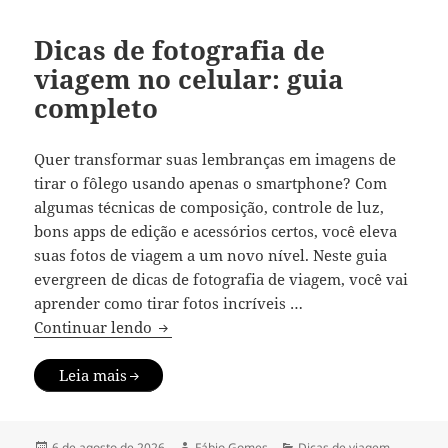
Dicas de fotografia de
viagem no celular: guia
completo
Quer transformar suas lembranças em imagens de
tirar o fôlego usando apenas o smartphone? Com
algumas técnicas de composição, controle de luz,
bons apps de edição e acessórios certos, você eleva
suas fotos de viagem a um novo nível. Neste guia
evergreen de dicas de fotografia de viagem, você vai
aprender como tirar fotos incríveis …
Dicas de fotografia de viagem no celular
Continuar lendo
Leia mais
Publicado
Autor
Categorias
6 de agosto de 2026
Fábio Gomes
Dicas de viagem