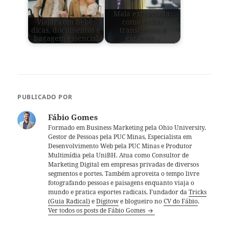
Mala extraviada:
Viajar com bebê:
como evitar
dicas, documentos e
transtornos e
bagagem essencial
garantir…
PUBLICADO POR
Fábio Gomes
Formado em Business Marketing pela Ohio University,
Gestor de Pessoas pela PUC Minas, Especialista em
Desenvolvimento Web pela PUC Minas e Produtor
Multimídia pela UniBH. Atua como Consultor de
Marketing Digital em empresas privadas de diversos
segmentos e portes. Também aproveita o tempo livre
fotografando pessoas e paisagens enquanto viaja o
mundo e pratica esportes radicais. Fundador da
Tricks
(Guia Radical)
e
Digitow
e blogueiro no
CV do Fábio
.
Ver todos os posts de Fábio Gomes