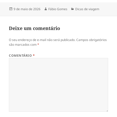
Publicado
Autor
Categorias
9 de maio de 2026
Fábio Gomes
Dicas de viagem
em
Deixe um comentário
O seu endereço de e-mail não será publicado.
Campos obrigatórios
são marcados com
*
COMENTÁRIO
*