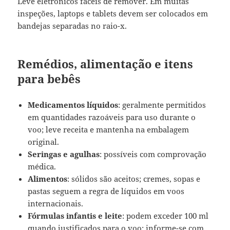
Leve eletrônicos fáceis de remover. Em muitas
inspeções, laptops e tablets devem ser colocados em
bandejas separadas no raio-x.
Remédios, alimentação e itens
para bebês
Medicamentos líquidos
: geralmente permitidos
em quantidades razoáveis para uso durante o
voo; leve receita e mantenha na embalagem
original.
Seringas e agulhas
: possíveis com comprovação
médica.
Alimentos
: sólidos são aceitos; cremes, sopas e
pastas seguem a regra de líquidos em voos
internacionais.
Fórmulas infantis e leite
: podem exceder 100 ml
quando justificados para o voo; informe-se com