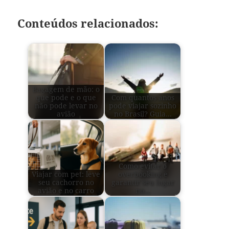
Conteúdos relacionados:
Bagagem de mão: o
que pode e o que
Com quantos anos
não pode levar no
pode viajar sozinho
avião
no Brasil? Guia…
Como evitar o
Viajar com pet: leve
overbooking e
seu cachorro no
garantir seu lugar
avião e no carro
no…