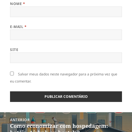
NOME
*
E-MAIL
*
SITE
Salvar meus dados neste navegador para a próxima vez que
eu comentar.
Navegação
ANTERIOR
de
Como economizar com hospedagem:
Post
Post