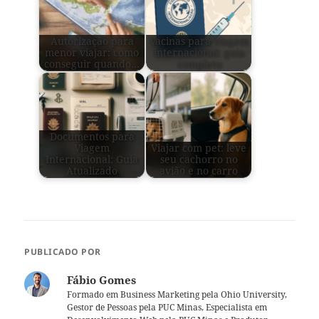
Autorização para
Vacinas para viagem
menor viajar: como
internacional: guia
conseguir quando…
completo
Documentos para
Viagem
Viajar com pet: leve
Internacional: Guia
seu cachorro no
Atualizado
avião e no carro
PUBLICADO POR
Fábio Gomes
Formado em Business Marketing pela Ohio University,
Gestor de Pessoas pela PUC Minas, Especialista em