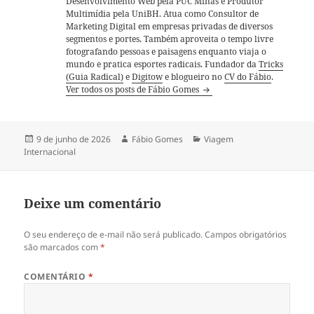
Desenvolvimento Web pela PUC Minas e Produtor
Multimídia pela UniBH. Atua como Consultor de
Marketing Digital em empresas privadas de diversos
segmentos e portes. Também aproveita o tempo livre
fotografando pessoas e paisagens enquanto viaja o
mundo e pratica esportes radicais. Fundador da
Tricks
(Guia Radical)
e
Digitow
e blogueiro no
CV do Fábio
.
Ver todos os posts de Fábio Gomes
Publicado
Autor
Categorias
9 de junho de 2026
Fábio Gomes
Viagem
em
Internacional
Deixe um comentário
O seu endereço de e-mail não será publicado.
Campos obrigatórios
são marcados com
*
COMENTÁRIO
*