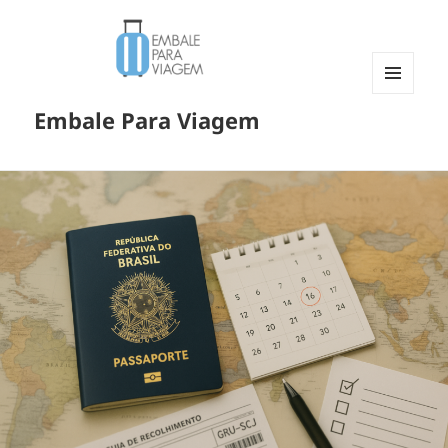
MENU
Embale Para Viagem
E
WIDGETS