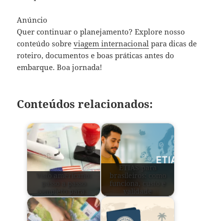
Anúncio
Quer continuar o planejamento? Explore nosso
conteúdo sobre
viagem internacional
para dicas de
roteiro, documentos e boas práticas antes do
embarque. Boa jornada!
Conteúdos relacionados:
ETIAS para
Visto americano:
brasileiros: como
passo a passo
funciona, custo e
completo para…
validade