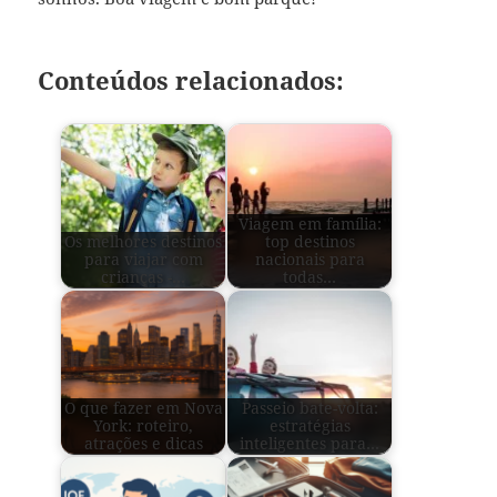
Conteúdos relacionados:
Viagem em família:
Os melhores destinos
top destinos
para viajar com
nacionais para
crianças -…
todas…
O que fazer em Nova
Passeio bate-volta:
York: roteiro,
estratégias
atrações e dicas
inteligentes para…