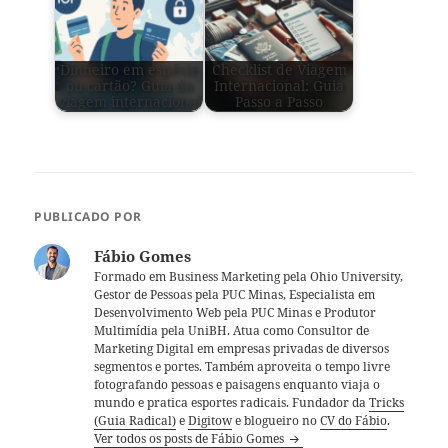
Dinheiro em espécie
Checklist de Viagem
ou cartão? Guia da
Internacional: Guia
viagem internacional
Passo a Passo
PUBLICADO POR
Fábio Gomes
Formado em Business Marketing pela Ohio University,
Gestor de Pessoas pela PUC Minas, Especialista em
Desenvolvimento Web pela PUC Minas e Produtor
Multimídia pela UniBH. Atua como Consultor de
Marketing Digital em empresas privadas de diversos
segmentos e portes. Também aproveita o tempo livre
fotografando pessoas e paisagens enquanto viaja o
mundo e pratica esportes radicais. Fundador da
Tricks
(Guia Radical)
e
Digitow
e blogueiro no
CV do Fábio
.
Ver todos os posts de Fábio Gomes