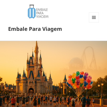
MENU
Embale Para Viagem
E
WIDGETS