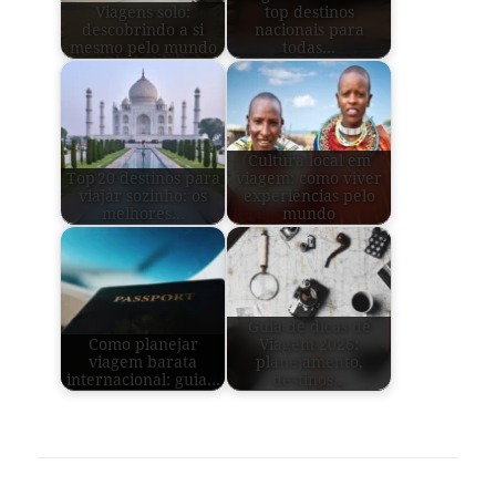
Viagens solo:
top destinos
descobrindo a si
nacionais para
mesmo pelo mundo
todas…
Cultura local em
Top 20 destinos para
viagem: como viver
viajar sozinho: os
experiências pelo
melhores…
mundo
Guia de dicas de
Como planejar
Viagem 2026:
viagem barata
planejamento,
internacional: guia…
destinos…