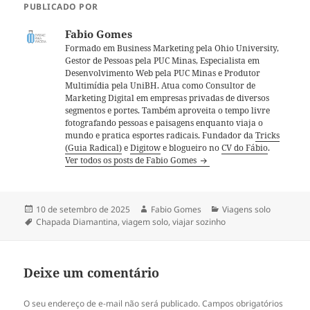
PUBLICADO POR
Fabio Gomes
Formado em Business Marketing pela Ohio University,
Gestor de Pessoas pela PUC Minas, Especialista em
Desenvolvimento Web pela PUC Minas e Produtor
Multimídia pela UniBH. Atua como Consultor de
Marketing Digital em empresas privadas de diversos
segmentos e portes. Também aproveita o tempo livre
fotografando pessoas e paisagens enquanto viaja o
mundo e pratica esportes radicais. Fundador da
Tricks
(Guia Radical)
e
Digitow
e blogueiro no
CV do Fábio
.
Ver todos os posts de Fabio Gomes
Publicado
Autor
Categorias
10 de setembro de 2025
Fabio Gomes
Viagens solo
em
Tags
Chapada Diamantina
,
viagem solo
,
viajar sozinho
Deixe um comentário
O seu endereço de e-mail não será publicado.
Campos obrigatórios