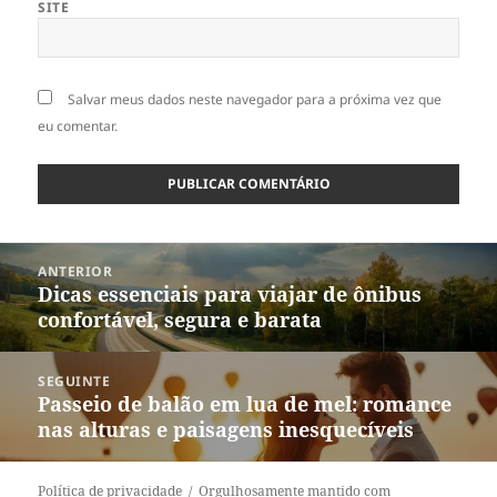
SITE
Salvar meus dados neste navegador para a próxima vez que
eu comentar.
Navegação
ANTERIOR
de
Dicas essenciais para viajar de ônibus
Post
Post
confortável, segura e barata
anterior:
SEGUINTE
Passeio de balão em lua de mel: romance
Próximo
nas alturas e paisagens inesquecíveis
post:
Política de privacidade
Orgulhosamente mantido com