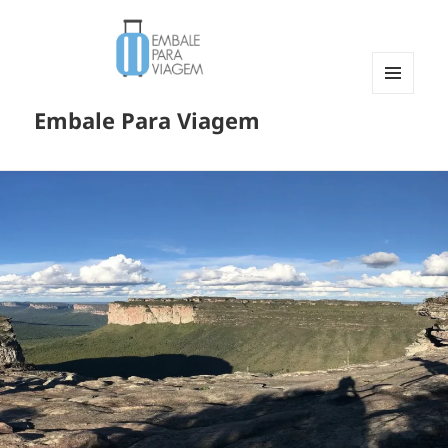
MENU
Embale Para Viagem
E
WIDGETS