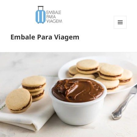
MENU
Embale Para Viagem
E
WIDGETS