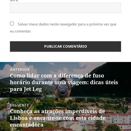
Salvar meus dados neste navegador para a próxima vez que
eu comentar.
Navegação
ANTERIOR
de
Como lidar com a diferença de fuso
Post
Post
horário durante uma viagem: dicas úteis
anterior:
para Jet Leg
SEGUINTE
Conheça as atrações imperdíveis de
Próximo
Lisboa e encante-se com esta cidade
post:
encantadora