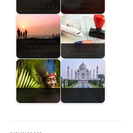
Viagens solo:
viagem: como viver
descobrindo a si
experiências pelo
mesmo pelo mundo
mundo
Viagem em família:
top destinos
Visto americano:
nacionais para
passo a passo
todas…
completo para…
Lendas indígenas
Top 20 destinos para
pelo Brasil: um
viajar sozinho: os
roteiro vivo entre…
melhores…