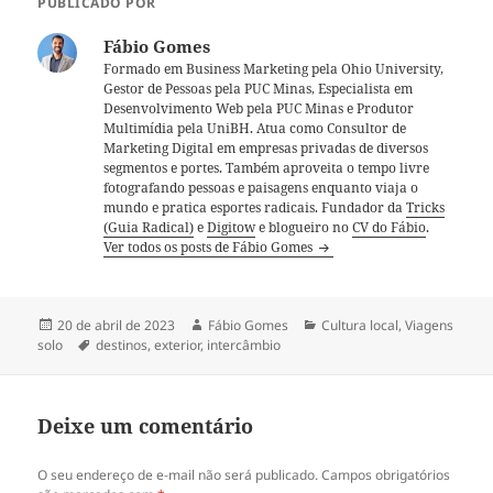
PUBLICADO POR
Fábio Gomes
Formado em Business Marketing pela Ohio University,
Gestor de Pessoas pela PUC Minas, Especialista em
Desenvolvimento Web pela PUC Minas e Produtor
Multimídia pela UniBH. Atua como Consultor de
Marketing Digital em empresas privadas de diversos
segmentos e portes. Também aproveita o tempo livre
fotografando pessoas e paisagens enquanto viaja o
mundo e pratica esportes radicais. Fundador da
Tricks
(Guia Radical)
e
Digitow
e blogueiro no
CV do Fábio
.
Ver todos os posts de Fábio Gomes
Publicado
Autor
Categorias
20 de abril de 2023
Fábio Gomes
Cultura local
,
Viagens
em
Tags
solo
destinos
,
exterior
,
intercâmbio
Deixe um comentário
O seu endereço de e-mail não será publicado.
Campos obrigatórios