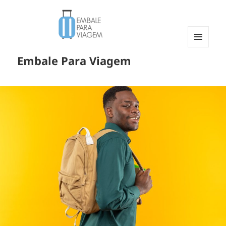
MENU
Embale Para Viagem
E
WIDGETS