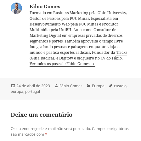
Fábio Gomes
Formado em Business Marketing pela Ohio University,
Gestor de Pessoas pela PUC Minas, Especialista em
Desenvolvimento Web pela PUC Minas e Produtor
Multimídia pela UniBH. Atua como Consultor de
Marketing Digital em empresas privadas de diversos
segmentos e portes. Também aproveita o tempo livre
fotografando pessoas e paisagens enquanto viaja o
mundo e pratica esportes radicais. Fundador da
Tricks
(Guia Radical)
e
Digitow
e blogueiro no
CV do Fábio
.
Ver todos os posts de Fábio Gomes
Publicado
Autor
Categorias
Tags
24 de abril de 2023
Fábio Gomes
Europa
castelo
,
em
europa
,
portugal
Deixe um comentário
O seu endereço de e-mail não será publicado.
Campos obrigatórios
são marcados com
*