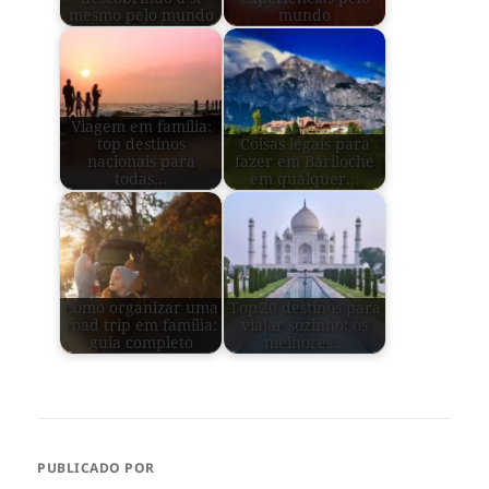
mesmo pelo mundo
mundo
Viagem em família:
top destinos
Coisas legais para
nacionais para
fazer em Bariloche
todas…
em qualquer…
Como organizar uma
Top 20 destinos para
road trip em família:
viajar sozinho: os
guia completo
melhores…
PUBLICADO POR