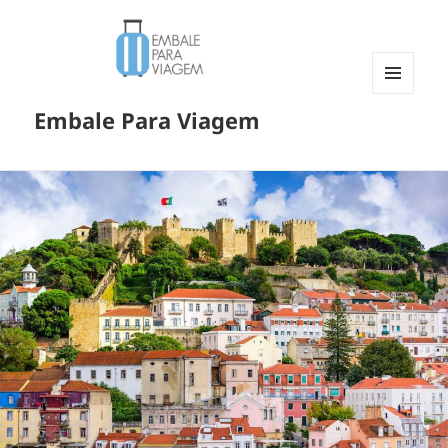
MENU
Embale Para Viagem
E
WIDGETS