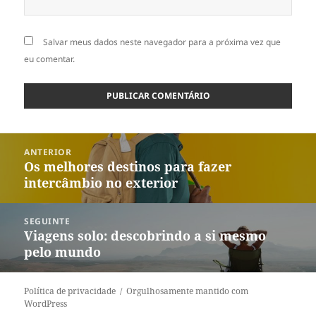
Salvar meus dados neste navegador para a próxima vez que
eu comentar.
Navegação
ANTERIOR
de
Os melhores destinos para fazer
Post
Post
intercâmbio no exterior
anterior:
SEGUINTE
Viagens solo: descobrindo a si mesmo
Próximo
pelo mundo
post:
Política de privacidade
Orgulhosamente mantido com
WordPress