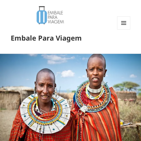
MENU
Embale Para Viagem
E
WIDGETS