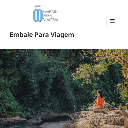
MENU
Embale Para Viagem
E
WIDGETS