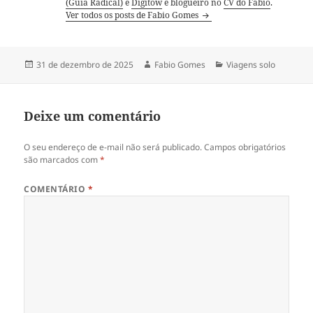
(Guia Radical)
e
Digitow
e blogueiro no
CV do Fábio
.
Ver todos os posts de Fabio Gomes
Publicado
Autor
Categorias
31 de dezembro de 2025
Fabio Gomes
Viagens solo
em
Deixe um comentário
O seu endereço de e-mail não será publicado.
Campos obrigatórios
são marcados com
*
COMENTÁRIO
*