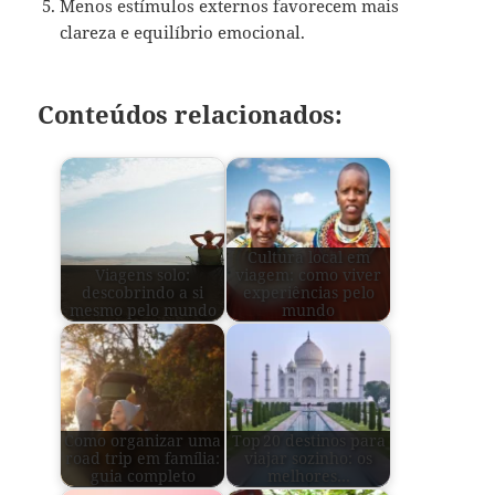
Menos estímulos externos favorecem mais
clareza e equilíbrio emocional.
Conteúdos relacionados:
Cultura local em
Viagens solo:
viagem: como viver
descobrindo a si
experiências pelo
mesmo pelo mundo
mundo
Como organizar uma
Top 20 destinos para
road trip em família:
viajar sozinho: os
guia completo
melhores…