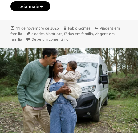
Leia mais
Publicado
Autor
Categorias
11 de novembro de 2025
Fabio Gomes
Viagens em
em
Tags
família
cidades históricas
,
férias em família
,
viagens em
em Melhores cidades históricas para vi
família
Deixe um comentário