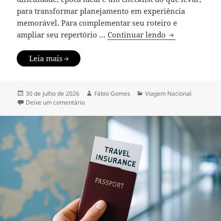
para transformar planejamento em experiência
memorável. Para complementar seu roteiro e
Melhores trilha
ampliar seu repertório …
Continuar lendo
Leia mais
Publicado
Autor
Categorias
30 de julho de 2026
Fábio Gomes
Viagem Nacional
em
em Melhores trilhas do Brasil: guia por região e n
Deixe um comentário