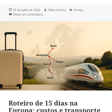
Publicado
Autor
Categorias
28 de julho de 2026
Fábio Gomes
Europa
em
em Seguro viagem na Europa: é obrigatório? Reg
Deixe um comentário
Roteiro de 15 dias na
Europa: custos e transporte