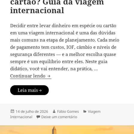
cartão? Guia da viagem
internacional
Decidir entre levar dinheiro em espécie ou cartão
em uma viagem internacional é uma das dúvidas
mais comuns na etapa de planejamento. Cada meio
de pagamento tem custos, IOF, câmbio e níveis de
segurança diferentes — e a melhor escolha quase
sempre é um equilíbrio entre eles. Neste guia
didático, você vai entender, na prática, …
Dinheiro em espécie ou cartão? Guia da 
Continuar lendo
Leia mais
Publicado
Autor
Categorias
14 de julho de 2026
Fábio Gomes
Viagem
em
em Dinheiro em espécie ou cartão
Internacional
Deixe um comentário