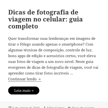
Dicas de fotografia de
viagem no celular: guia
completo
Quer transformar suas lembranças em imagens de
tirar o fôlego usando apenas o smartphone? Com
algumas técnicas de composição, controle de luz,
bons apps de edição e acessórios certos, você eleva
suas fotos de viagem a um novo nível. Neste guia
evergreen de dicas de fotografia de viagem, você vai
aprender como tirar fotos incríveis …
Dicas de fotografia de viagem no celular
Continuar lendo
Leia mais
Publicado
Autor
Categorias
6 de agosto de 2026
Fábio Gomes
Dicas de viagem