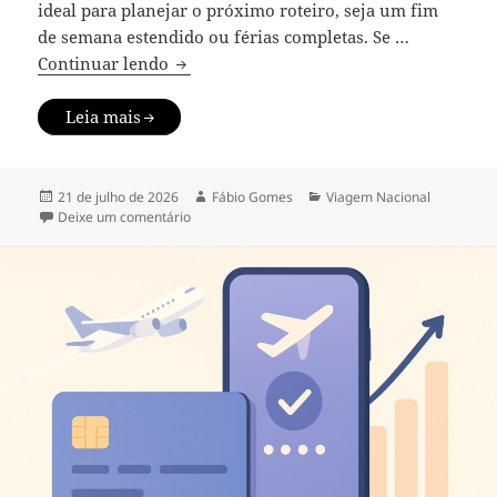
ideal para planejar o próximo roteiro, seja um fim
de semana estendido ou férias completas. Se …
Destinos baratos no Brasil: onde viajar 
Continuar lendo
Leia mais
Publicado
Autor
Categorias
21 de julho de 2026
Fábio Gomes
Viagem Nacional
em
em Destinos baratos no Brasil: onde viajar gasta
Deixe um comentário