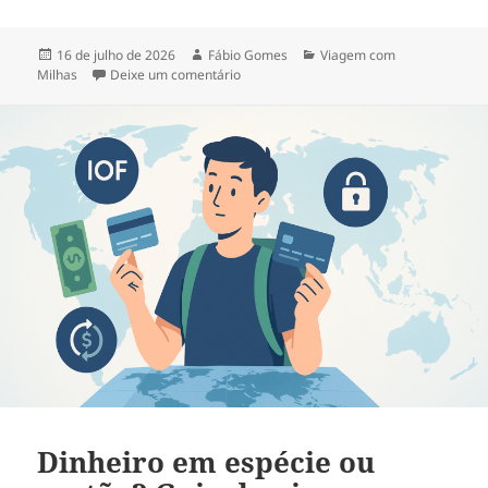
Publicado
Autor
Categorias
16 de julho de 2026
Fábio Gomes
Viagem com
em
em Como acumular milhas aéreas e viaj
Milhas
Deixe um comentário
Dinheiro em espécie ou