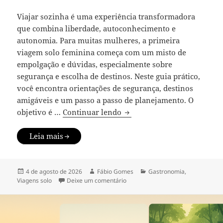
Viajar sozinha é uma experiência transformadora
que combina liberdade, autoconhecimento e
autonomia. Para muitas mulheres, a primeira
viagem solo feminina começa com um misto de
empolgação e dúvidas, especialmente sobre
segurança e escolha de destinos. Neste guia prático,
você encontra orientações de segurança, destinos
amigáveis e um passo a passo de planejamento. O
Viagem solo feminina: segu
objetivo é …
Continuar lendo
Leia mais
Publicado
Autor
Categorias
4 de agosto de 2026
Fábio Gomes
Gastronomia
,
em
em Viagem solo feminina: seguran
Viagens solo
Deixe um comentário