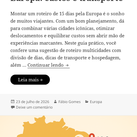
Montar um roteiro de 15 dias pela Europa é o sonho
de muitos viajantes. Com um bom planejamento, dá
para combinar várias cidades icônicas, otimizar
deslocamentos e equilibrar custos sem abrir mão de
experiências marcantes. Neste guia prático, você
confere uma sugestão de roteiro multicidades com
divisão de dias, dicas de transporte e hospedagem,
Roteiro de 15 dias na Europa: cus
além …
Continuar lendo
Leia mais
Publicado
Autor
Categorias
23 de julho de 2026
Fábio Gomes
Europa
em
em Roteiro de 15 dias na Europa: custos e transp
Deixe um comentário