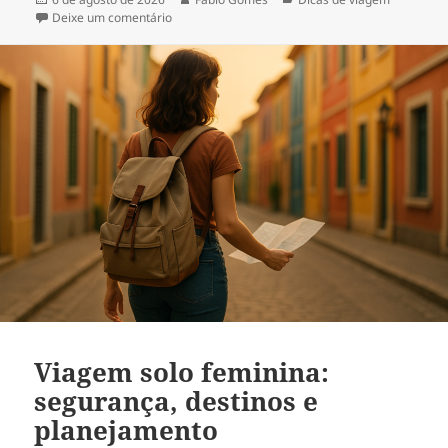
em
em Dicas de fotografia de viagem no celular: gui
Deixe um comentário
Viagem solo feminina:
segurança, destinos e
planejamento