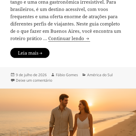
tango e uma cena gastronômica irresistível. Para
brasileiros, é um destino acessível, com voos
frequentes e uma oferta enorme de atrações para
diferentes perfis de viajantes. Neste guia completo
de o que fazer em Buenos Aires, você encontra um
O que fazer em Buenos A
roteiro prático …
Continuar lendo
Leia mais
Publicado
Autor
Categorias
9 de julho de 2026
Fábio Gomes
América do Sul
em
em O que fazer em Buenos Aires: roteiro, bairros 
Deixe um comentário